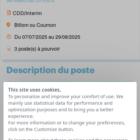
INFORMATIONS DU POSTE
CDD/Interim
Billom ou Cournon
Du 07/07/2025 au 29/08/2025
3 poste(s) à pourvoir
Description du poste
This site uses cookies,
Dans le cadre des congés d’été, Le Service d’Aide et
To personalize and improve your comfort of use. We
d’Accompagnement à Domicile du SIVOS de la région de
mainly use statistical data for performance and
BILLOM , recherche un auxiliaire de vie pour effectuer les
optimization purposes and to bring you a better
experience.
remplacements des agents afin d’accompagner nos
For more information or to change your preferences,
usagers à domicile et favoriser leur autonomie
click on the Customize button.
(personnes âgées).