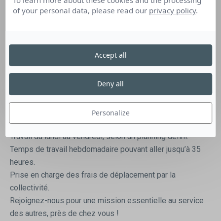
To learn more about these cookies and the processing
Vos missions :
of your personal data, please read our
privacy policy
.
Aider aux actes essentiels du quotidien : entretien du
logement, courses, préparation des repas, aide à
l’habillage et au déshabillage.
Accept all
Contribuer au maintien de l’autonomie des bénéficiaires en
leur apportant un soutien adapté.
Deny all
Intervenir au domicile des usagers.
Conditions d’intervention :
Secteurs d’intervention : Cournon-Le Cendre ou
Personalize
Billom/Campagne, en fonction de votre lieu de résidence.
Travail du lundi au vendredi, selon un planning défini.
Temps de travail hebdomadaire pouvant aller jusqu’à 35
heures.
Prise en charge des frais de déplacement par la
collectivité.
Rejoignez-nous pour une mission essentielle au service
des autres, près de chez vous !