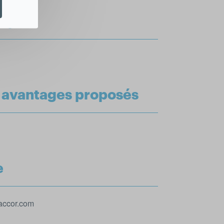
equis
t avantages proposés
e
@accor.com