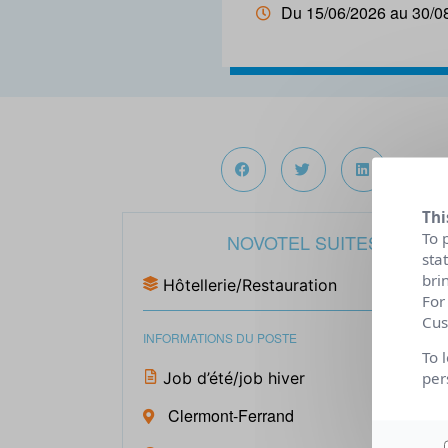
Du 15/06/2026 au 30/0
Thi
To 
NOVOTEL SUITES
sta
bri
Hôtellerie/Restauration
For
Cus
INFORMATIONS DU POSTE
To 
Job d’été/job hiver
per
Clermont-Ferrand