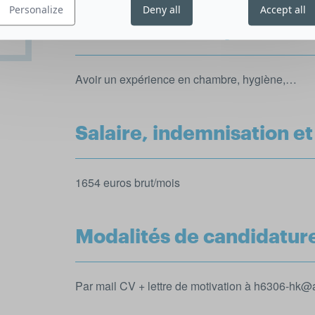
Personalize
Deny all
Accept all
Qualification/diplômes r
Avoir un expérience en chambre, hygiène,…
Salaire, indemnisation e
1654 euros brut/mois
Modalités de candidatur
Par mail CV + lettre de motivation à h6306-hk