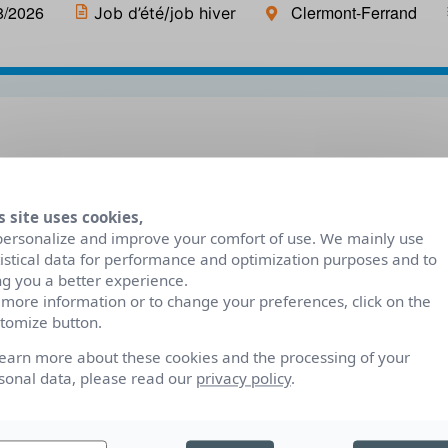
8/2026
Clermont-Ferrand
Job d’été/job hiver
Description du poste
s site uses cookies,
personalize and improve your comfort of use. We mainly use
Recherche femme de chambre disponible le Week
tistical data for performance and optimization purposes and to
période saison estivale.
ng you a better experience.
 more information or to change your preferences, click on the
tomize button.
Compétences et qualités
learn more about these cookies and the processing of your
sonal data, please read our
privacy policy
.
Rigueur, rapidité, ponctualité, autonomie, discré