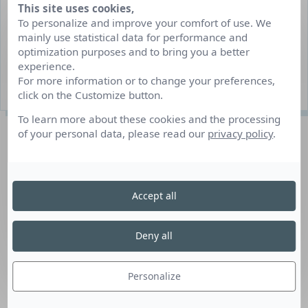
Job d’été/job hiver
This site uses cookies,
To personalize and improve your comfort of use. We
Clermont-Ferrand
mainly use statistical data for performance and
optimization purposes and to bring you a better
Du 15/06/2026 AU 30/08/2026
experience.
For more information or to change your preferences,
3 poste(s) à pourvoir
click on the Customize button.
To learn more about these cookies and the processing
Description du poste
of your personal data, please read our
privacy policy
.
Serveuse petit déjeuner :
Accept all
Accueillir les clients.
S’assurer du bon déroulement du petit déjeuner.
Deny all
Ranger et entretenir la salle de petit-déjeuner.
Débarrassage des tables.
Personalize
Organiser et préparer les offices : nettoyage, alimentation
des stocks de vaisselles, couverts, ustensiles, etc.