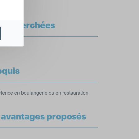
 recherchées
N
equis
ence en boulangerie ou en restauration.
t avantages proposés