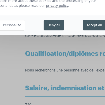
learn more about these cookies and the processing of your
Possibilité d’évolution de poste.
sonal data, please read our
privacy policy
.
Compétences et qualités
Personalize
Deny all
Accept all
CAP BOULANGERIE ou CAP RESTAURATIO
Qualification/diplômes r
Nous recherchons une personne avec de l’expéri
Salaire, indemnisation e
720