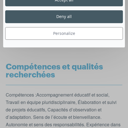
parcours éducatif et social. Vous favoriserez leur
autonomie et participerez à la mise en place de projets
éducatifs. Vous travaillerez en collaboration avec les
Deny all
équipes pluridisciplinaires. Le Diplôme d’État d’Éducateur
Spécialisé (DEES) est exigé. Rejoignez MEDICOOP
Personalize
FRANCE et accédez à des missions variées selon vos
disponibilités.
Compétences et qualités
recherchées
Compétences :Accompagnement éducatif et social,
Travail en équipe pluridisciplinaire, Élaboration et suivi
de projets éducatifs, Capacités d’observation et
d’adaptation. Sens de l’écoute et bienveillance.
Autonomie et sens des responsabilités. Expérience dans