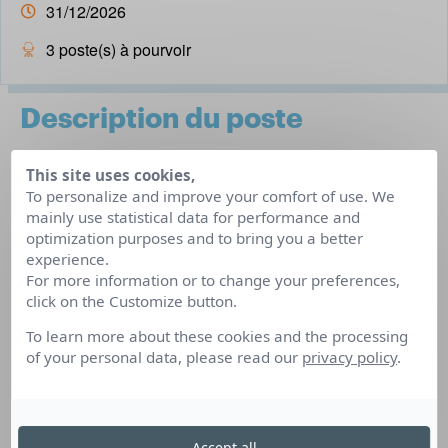
31/12/2026
3 poste(s) à pourvoir
Description du poste
This site uses cookies,
MEDICOOP FRANCE, réseau d’agences d’intérim
To personalize and improve your comfort of use. We
spécialisé dans le médico-social, recrute des Éducateurs
mainly use statistical data for performance and
optimization purposes and to bring you a better
Spécialisés diplômés. Les missions se déroulent à
experience.
Clermont-Ferrand et ses alentours.
For more information or to change your preferences,
Vous interviendrez auprès de publics variés : adultes en
click on the Customize button.
situation de handicap et enfants placés. Vous pourrez
To learn more about these cookies and the processing
également accompagner des personnes avec handicap
of your personal data, please read our
privacy policy
.
physique ou mental. Les interventions ont lieu dans
différentes structures : ESAT, IME, MECS, SAJ et Foyers.
Votre rôle sera d’accompagner les personnes dans leur
Accept all