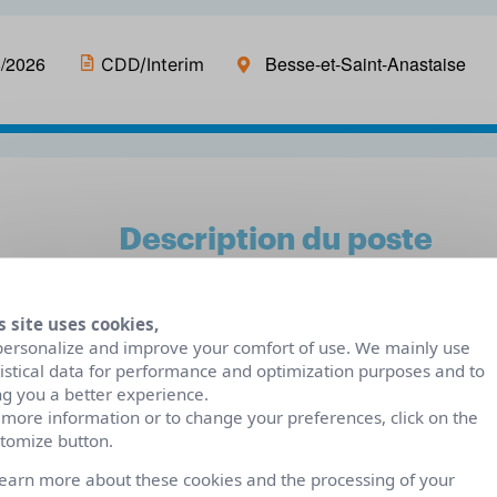
8/2026
Besse-et-Saint-Anastaise
CDD/Interim
Description du poste
S
Contrat 35h/semaine D’un naturel dynamique et m
s site uses cookies,
la mise en place des chambres de l’établissement 
personalize and improve your comfort of use. We mainly use
tistical data for performance and optimization purposes and to
meilleures conditions. Vous aurez également en 
ng you a better experience.
Votre rigueur et votre professionnalisme sans fa
 more information or to change your preferences, click on the
missions au sein d’une équipe souriante et accueil
tomize button.
repos sur les week-end et jours féries sont étab
learn more about these cookies and the processing of your