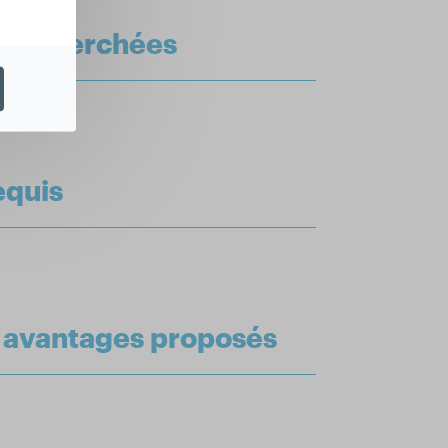
 recherchées
lus.
equis
t avantages proposés