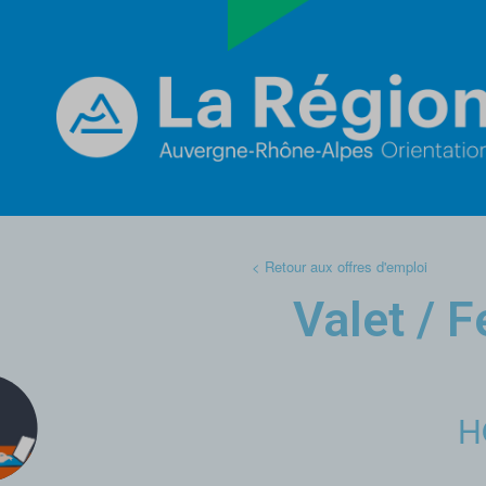
< Retour aux offres d'emploi
Valet / 
H