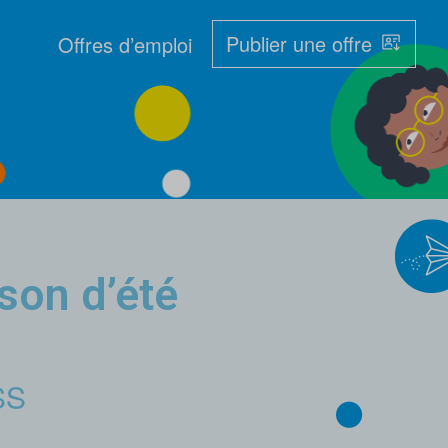
Publier une offre
Offres d’emploi
son d’été
SS