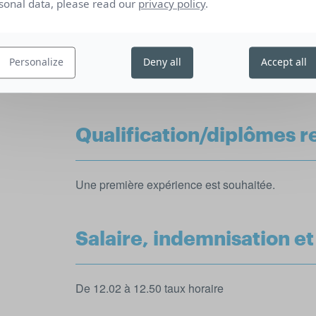
sonal data, please read our
privacy policy
.
Compétences et qualités
Personalize
Deny all
Accept all
Le sens du détail et l’organisation sont un vrai p
Qualification/diplômes r
Une première expérience est souhaitée.
Salaire, indemnisation e
De 12.02 à 12.50 taux horaire