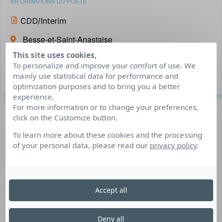
INFORMATIONS DU POSTE
CDD/Interim
Besse-et-Saint-Anastaise
This site uses cookies,
Du 01/06/2026 au 31/08/2026
To personalize and improve your comfort of use. We
mainly use statistical data for performance and
1 ou 2 poste(s) à pourvoir
optimization purposes and to bring you a better
experience.
For more information or to change your preferences,
Description du poste
click on the Customize button.
To learn more about these cookies and the processing
of your personal data, please read our
privacy policy
.
Nous recherchons une femme de chambre ou un homme
de chambre pour rejoindre notre équipe dynamique en
CDD de 45 jours. Vous serez responsable de garantir la
propreté et l’ordre des chambres et des espaces
Accept all
communs, contribuant ainsi à offrir une expérience
agréable à nos clients. Si vous êtes minutieux et aimez
Deny all