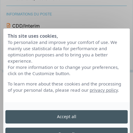
INFORMATIONS DU POSTE
CDD/Interim
This site uses cookies,
Besse-et-Saint-Anastaise
To personalize and improve your comfort of use. We
Du 01/06/2026 au 31/08/2026
mainly use statistical data for performance and
optimization purposes and to bring you a better
1 poste(s) à pourvoir
experience.
For more information or to change your preferences,
click on the Customize button.
Description du poste
To learn more about these cookies and the processing
of your personal data, please read our
privacy policy
.
Nous recherchons un serveur ou une serveuse dynamique
et passionné pour rejoindre notre équipe. Vous serez au
cœur de l’expérience client, en veillant à offrir un service
Accept all
de qualité et à créer une atmosphère accueillante pour nos
clients. Si vous aimez travailler dans un environnement