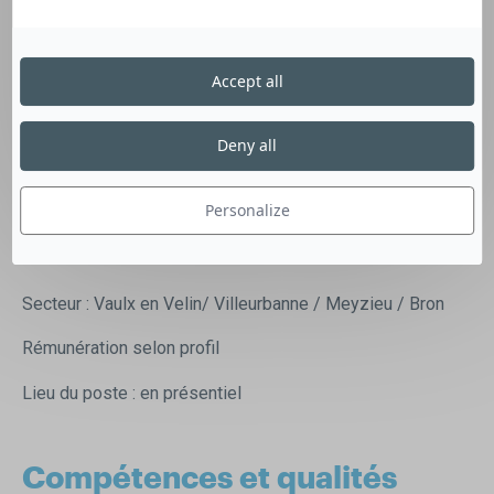
Gestion des plannings et continuité des prestations
Gestion des urgences et remplacements
Développement commercial et partenariats
Accept all
Suivi qualité auprès des bénéficiaires et des familles
Relations avec les partenaires médico-sociaux (HAD,
Deny all
hôpitaux, assistantes sociales, Métropole…)
Mise en place et suivi des prises en charge APA / PCH
Personalize
Suivi administratif et organisationnel de l’activité
Poste évolutif – terrain et administratif.
Secteur : Vaulx en Velin/ Villeurbanne / Meyzieu / Bron
Rémunération selon profil
Lieu du poste : en présentiel
Compétences et qualités