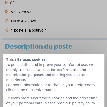
CDI
Vaulx-en-Velin
Du 05/07/2026
1 poste(s) à pourvoir
Description du poste
This site uses cookies,
Dans le cadre de son développement, HELP A DOM
To personalize and improve your comfort of use. We
recherche un Responsable d’agence de Service à la
mainly use statistical data for performance and
optimization purposes and to bring you a better
Personne afin d’assurer le pilotage et le développement
experience.
de son activité d’aide à domicile sur le secteur lyonnais.
For more information or to change your preferences,
click on the Customize button.
Vos missions :
Gestion et développement de l’agence
To learn more about these cookies and the processing
of your personal data, please read our
privacy policy
.
Management et coordination des équipes terrain