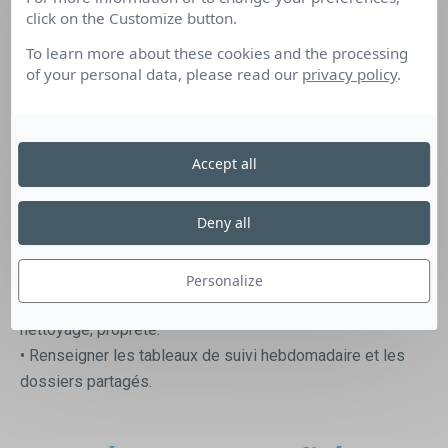
click on the Customize button.
de dépannage,
• Vérifier et traiter les anomalies de production,
To learn more about these cookies and the processing
• Analyser/évaluer quotidiennement la production,
of your personal data, please read our
privacy policy
.
• Veiller à l’optimisation des moyens affectés en
production,
• Renseigner les autres services sur la faisabilité, les
Accept all
délais,
• Gérer l’archivage et les inventaires des Pièces De
Deny all
Rechange (PDR).
• Participer à la mise en place des contrôles en cours de
production,
Personalize
• Assurer la bonne tenue de l’atelier : rangement,
nettoyage, propreté.
• Renseigner les tableaux de suivi hebdomadaire et les
dossiers partagés.