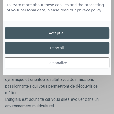
faire le lien avec les différents services de
To learn more about these cookies and the processing
l’entreprise (règlementaire, R&D, ventes, artwork
of your personal data, please read our
privacy policy
.
management…),
Accompagner les chefs de produits sur la gestion des
projets (dont innovations produits),
Accept all
Développer des outils support d’aide à la vente pour les
commerciaux (argumentaires produits, comparatif marché,
Deny all
fiches produits…),
Faire de la veille concurrentielle online et en magasin.
Personalize
Vous évoluerez dans une équipe
marketing/communication de 12 personnes, très
dynamique et orientée résultat avec des missions
passionnantes qui vous permettront de découvrir ce
métier.
L’anglais est souhaité car vous allez évoluer dans un
environnement multiculturel.