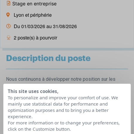
Stage en entreprise
Lyon et périphérie
Du 01/03/2026 au 31/08/2026
2 poste(s) à pourvoir
Description du poste
Nous continuons à développer notre position sur les
marchés des terreaux, engrais et protection des plantes
This site uses cookies,
et de la maison. Dans ce contexte, le stagiaire va
To personalize and improve your comfort of use. We
accompagner les chefs de produits sur les missions
mainly use statistical data for performance and
optimization purposes and to bring you a better
suivantes :
experience.
Développer les packagings produits sur différentes
For more information or to change your preferences,
click on the Customize button.
catégories de produits (du brief agence à l’impression) et