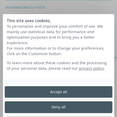
INFORMATIONS DU POSTE
Job d’été/job hiver
This site uses cookies,
To personalize and improve your comfort of use. We
Murol
mainly use statistical data for performance and
Du 01/07 au 30/08/2026
optimization purposes and to bring you a better
experience.
3 poste(s) à pourvoir
For more information or to change your preferences,
click on the Customize button.
To learn more about these cookies and the processing
Description du poste
of your personal data, please read our
privacy policy
.
Le Camping l’Europe est franchisé Camping Paradis et
doit répondre en tout temps aux attentes de la marque,
Accept all
représentée par toute l’équipe lors de la saison.
Deny all
Vos missions : tenue de la caisse, prise de commandes
en lien avec la cuisine, service, mise en rayon épicerie,