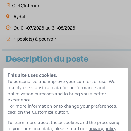
CDD/Interim
Aydat
Du 01/07/2026 au 31/08/2026
1 poste(s) à pourvoir
Description du poste
This site uses cookies,
Vous recherchez un bureau avec vue sur lac ? Vous avez
To personalize and improve your comfort of use. We
un stock de blagues carambar ? Vous aimez créer des
mainly use statistical data for performance and
optimization purposes and to bring you a better
souvenirs inoubliables pour petits et grands ? Rejoignez-
experience.
nous !
For more information or to change your preferences,
A l’ombre des pins et au bord du Lac d’Aydat, notre
click on the Customize button.
camping accueille une clientèle familiale française et
To learn more about these cookies and the processing
étrangère, pour des séjours placés sous le signe de la
of your personal data, please read our
privacy policy
.