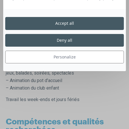
découverte, du calme et de la convivialité. Se développant
d’année en année, il compte aujourd’hui 80 locations et 85
emplacements, un restaurant, une piscine, une aire de jeux,
Accept all
des sanitaires refaits à neuf et bien d’autres services.
Afin d’animer notre camping durant les mois de juillet et
août, nous recherchons un animateur pour rejoindre une
Deny all
équipe principalement jeune et fidèle d’année en année.
Personalize
Vos missions principales seront :
– Création et animations du camping : activités sportives,
jeux, balades, soirées, spectacles
– Animation du pot d’accueil
– Animation du club enfant
Travail les week-ends et jours fériés
Compétences et qualités