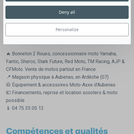
Pourquoi nous rejoindre ??
Deny all
Parce que ici, tu ne vas pas t’ennuyer. Tu vas apprendre,
toucher à tout et évoluer vite ( enfin ça… c’est de ton
ressort )
Personalize
Et surtout : Tu vas bosser dans un univers que tu kiffes.
🔥 Bonneton 2 Roues, concessionnaire moto Yamaha,
Fantic, Sherco, Stark Future, Red Moto, TM Racing, AJP &
CFMoto. Vente de motos partout en France.
📍 Magasin physique à Aubenas, en Ardèche (07)
🧥 Équipement & accessoires Moto-Axxe d’Aubenas
💶 Financements, reprise et location scooters & moto
possible
📱 04 75 35 05 12
Compétences et qualités