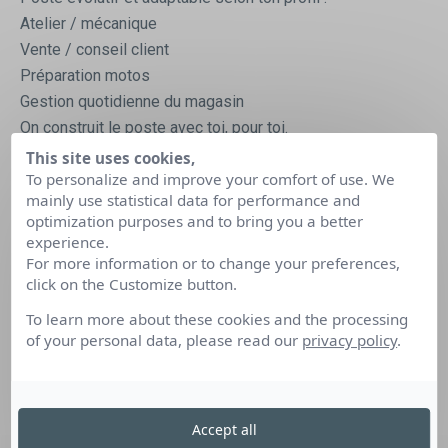
Atelier / mécanique
Vente / conseil client
Préparation motos
Gestion quotidienne du magasin
On construit le poste avec toi, pour toi.
This site uses cookies,
L
es conditions
To personalize and improve your comfort of use. We
👉 35 à 40h / semaine
mainly use statistical data for performance and
Salaire selon profil et implication
optimization purposes and to bring you a better
experience.
Primes d’intéressement
For more information or to change your preferences,
click on the Customize button.
Les avantages
Motos à disposition entre midi et deux
To learn more about these cookies and the processing
6,5 jours de récupération en + des 5 semaines de congés
of your personal data, please read our
privacy policy
.
( en fonction des heures travaillées )
Fermeture entre Noël et le jour de l’an (oui, dans le
commerce 😏)
Accept all
Autres avantages à découvrir en entretien