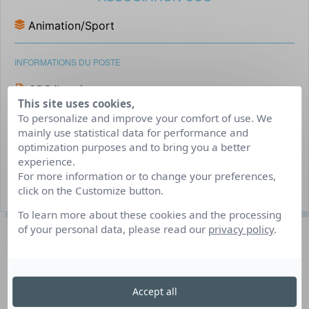
Animation/Sport
INFORMATIONS DU POSTE
CDD/Interim
This site uses cookies,
Clermont-Ferrand
To personalize and improve your comfort of use. We
mainly use statistical data for performance and
Début selon vos disponibilités, jusqu'au dernier
optimization purposes and to bring you a better
mercredi fin juin 2027
experience.
For more information or to change your preferences,
3 poste(s) à pourvoir
click on the Customize button.
To learn more about these cookies and the processing
of your personal data, please read our
privacy policy
.
Description du poste
Gérer et animer un groupe d’enfant de 6 à 10 ans
Accept all