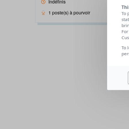
Indéfinis
Thi
1 poste(s) à pourvoir
To 
sta
bri
For
Cus
To 
per