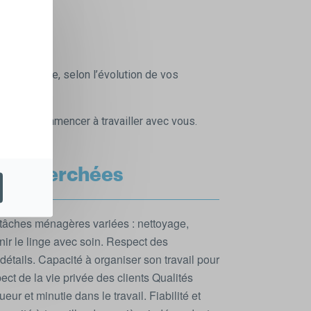
ps possible, selon l’évolution de vos
 et de commencer à travailler avec vous.
 recherchées
tâches ménagères variées : nettoyage,
enir le linge avec soin. Respect des
détails. Capacité à organiser son travail pour
ect de la vie privée des clients Qualités
eur et minutie dans le travail. Fiabilité et