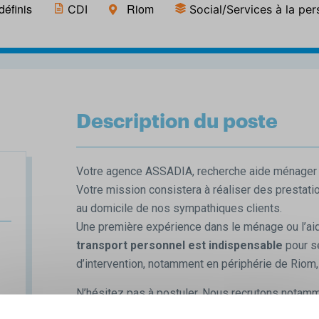
définis
Riom
CDI
Social/Services à la pe
Description du poste
Votre agence ASSADIA, recherche aide ménager 
Votre mission consistera à réaliser des presta
au domicile de nos sympathiques clients.
Une première expérience dans le ménage ou l’aid
transport personnel est indispensable
pour se
d’intervention, notamment en périphérie de Riom
N’hésitez pas à postuler. Nous recrutons notamm
prestations de 3h par mois, idéalement le lundi ou