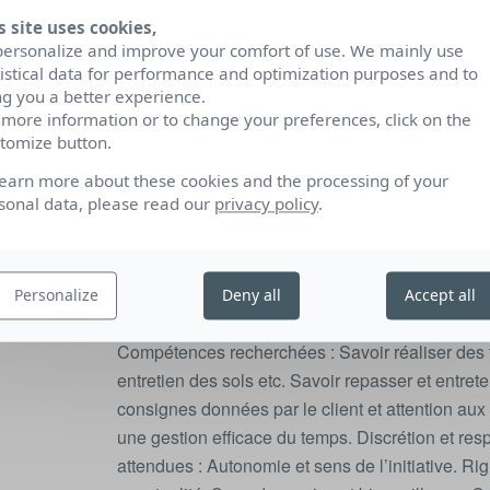
complément de salaire) .
s site uses cookies,
personalize and improve your comfort of use. We mainly use
– Lieu de travail : Au domicile de nos clients
tistical data for performance and optimization purposes and to
– Début de la mission : Mi-Mai
ng you a better experience.
– Durée de la mission : CDI donc le plus longtem
 more information or to change your preferences, click on the
tomize button.
disponibilités : -)
learn more about these cookies and the processing of your
PS : nous sommes impatients de vous rencontrer
sonal data, please read our
privacy policy
.
Compétences et qualités
Personalize
Deny all
Accept all
Compétences recherchées : Savoir réaliser des 
entretien des sols etc. Savoir repasser et entret
consignes données par le client et attention aux 
une gestion efficace du temps. Discrétion et resp
attendues : Autonomie et sens de l’initiative. Rigu