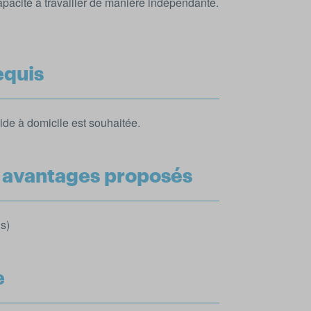
apacité à travailler de manière indépendante.
equis
de à domicile est souhaitée.
t avantages proposés
us)
e