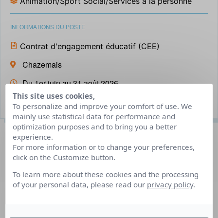
Animation/Sport Social/Services à la personne
INFORMATIONS DU POSTE
Contrat d'engagement éducatif (CEE)
Chazemais
Du 1er juin au 31 août 2026
This site uses cookies,
20 poste(s) à pourvoir
To personalize and improve your comfort of use. We
mainly use statistical data for performance and
optimization purposes and to bring you a better
Description du poste
experience.
For more information or to change your preferences,
click on the Customize button.
Vous souhaitez vivre une aventure avec un petit truc en
To learn more about these cookies and the processing
plus, nous recrutons des animateurs pour compléter notre
of your personal data, please read our
privacy policy
.
équipe dynamique et sérieuse.
Nous accueillons, durant des séjours adaptés, des adultes