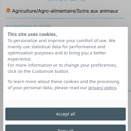
Agriculture/Agro-alimentaire/Soins aux animaux
INFORMATIONS DU POSTE
This site uses cookies,
CDD/Interim
To personalize and improve your comfort of use. We
mainly use statistical data for performance and
Nord du département du Puy de Dôme (Saint-
optimization purposes and to bring you a better
Beauzire, Sardon,...).
experience.
For more information or to change your preferences,
Saisonnier
click on the Customize button.
50 poste(s) à pourvoir
To learn more about these cookies and the processing
of your personal data, please read our
privacy policy
.
Description du poste
Accept all
Pour des exploitations en grandes cultures ou en
maraîchage, nous recherchons des personnes pour les
Deny all