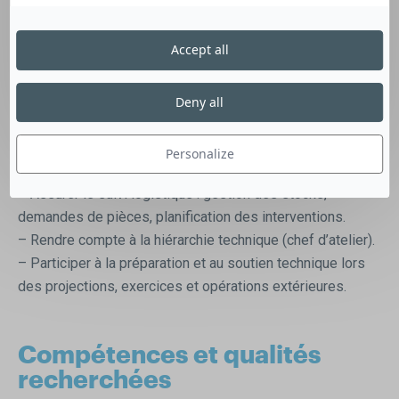
Missions principales
– Encadrer et coordonner une équipe de mécaniciens.
Accept all
– Répartir les tâches de maintenance en fonction des
priorités opérationnelles du régiment.
– Accompagner techniquement les mécaniciens
Deny all
(diagnostic, réparation, expertise).
– Superviser la qualité des interventions et le respect des
Personalize
normes de sécurité.
– Assurer le suivi logistique : gestion des stocks,
demandes de pièces, planification des interventions.
– Rendre compte à la hiérarchie technique (chef d’atelier).
– Participer à la préparation et au soutien technique lors
des projections, exercices et opérations extérieures.
Compétences et qualités
recherchées