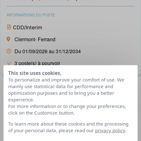
INFORMATIONS DU POSTE
CDD/Interim
Clermont- Ferrand
Du 01/09/2026 au 31/12/2034
3 poste(s) à pourvoir
This site uses cookies,
To personalize and improve your comfort of use. We
Description du poste
mainly use statistical data for performance and
optimization purposes and to bring you a better
experience.
For more information or to change your preferences,
Le chef d’équipe maintenance supervise et coordonne
click on the Customize button.
l’activité d’une cellule technique dédiée à la maintenance
des véhicules blindés du 92e RI, garantissant l’efficacité,
To learn more about these cookies and the processing
of your personal data, please read our
privacy policy
.
la sécurité et la disponibilité opérationnelle des matériels.