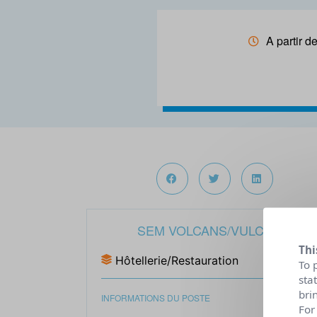
A partir 
SEM VOLCANS/VULCANIA
Thi
Hôtellerie/Restauration
To 
sta
bri
INFORMATIONS DU POSTE
For