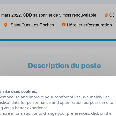
de mars 2022, CDD saisonnier de 5 mois renouvelable
CDD
Saint-Ours-Les-Roches
Hôtellerie/Restauration
Description du poste
Vulcania, parc d’exploration des volcans et de la
Ours-Les-Roches à proximité de Clermont Ferran
s site uses cookies,
personalize and improve your comfort of use. We mainly use
restauration rapide (H/F) pour cuisinier des bur
tistical data for performance and optimization purposes and to
Missions : réaliser les burgers et frites qui sero
ng you a better experience.
préparation des salades et pâtisseries maisons, f
 more information or to change your preferences, click on the