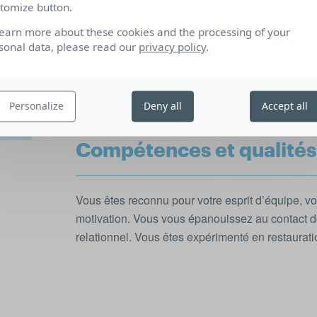
des équipements et des locaux. Disponibilité we
tomize button.
Vulcania vous propose d’évoluer dans un cadre de
learn more about these cookies and the processing of your
des volcans d’Auvergne, de rejoindre une équi
sonal data, please read our
privacy policy
.
votre prise de poste, une organisation du travail 
 de
(temps complet, journée continue, 2 jours de rep
depuis Clermont-Ferrand.
Personalize
Deny all
Accept all
Compétences et qualités
Vous êtes reconnu pour votre esprit d’équipe, vo
motivation. Vous vous épanouissez au contact de
relationnel. Vous êtes expérimenté en restaurati