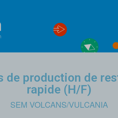
s de production de res
rapide (H/F)
SEM VOLCANS/VULCANIA