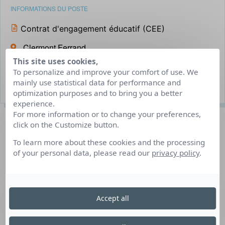
INFORMATIONS DU POSTE
Contrat d'engagement éducatif (CEE)
Clermont Ferrand
This site uses cookies,
De janvier à mars les mercredis périscolaires
To personalize and improve your comfort of use. We
mainly use statistical data for performance and
4 poste(s) à pourvoir
optimization purposes and to bring you a better
experience.
For more information or to change your preferences,
Description du poste
click on the Customize button.
To learn more about these cookies and the processing
of your personal data, please read our
privacy policy
.
– Sachant skier (ou snowboard)
– Accompagner des jeunes de 6 à 10 ans.
– Station de ski de Super Besse.
– Veiller à la sécurité physique, morale et affective de
Accept all
chacun.
– Départ du stade Universitaire 15 bis rue Poncillon à