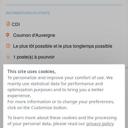
INFORMATIONS DU POSTE
CDI
Cournon d'Auvergne
Le plus tôt possible et le plus longtemps possible
1 poste(s) à pourvoir
This site uses cookies,
Description du poste
To personalize and improve your comfort of use. We
mainly use statistical data for performance and
optimization purposes and to bring you a better
experience.
Votre agence ASSADIA, spécialiste de la garde d’enfants
For more information or to change your preferences,
à domicile intelligente, recherche un garde d’enfants /
click on the Customize button.
babysitter à domicile pour s’occuper de 3 enfants de 2, 3
To learn more about these cookies and the processing
et 4 ans.
of your personal data, please read our
privacy policy
.
Une expérience auprès des enfants et un goût pour