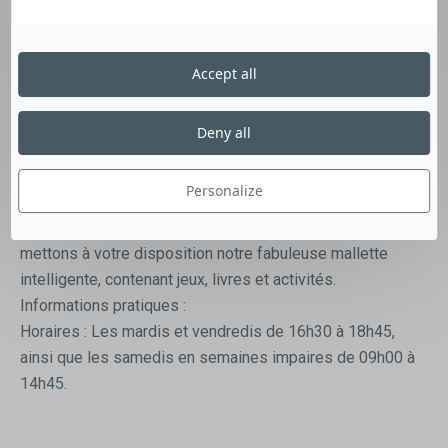
l’animation sont souhaités.
Nous recrutons aussi bien pour des jobs étudiants, des
compléments d’activité que pour des professionnels de la
Accept all
petite enfance.
Votre mission consistera à garder les enfants de nos
Deny all
clients : sorties d’école, sorties de crèche, garde à
domicile, baby-sitting, vacances, matins, midis, soirs,
Personalize
accompagnement aux activités, etc.
Pour exercer votre métier avec plaisir et créativité, nous
mettons à votre disposition notre fabuleuse mallette
intelligente, contenant jeux, livres et activités.
Informations pratiques :
Horaires : Les mardis et vendredis de 16h30 à 18h45,
ainsi que les samedis en semaines impaires de 09h00 à
14h45.