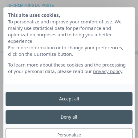
INFORMATIONS DU POSTE
This site uses cookies,
Job d’été/job hiver
To personalize and improve your comfort of use. We
mainly use statistical data for performance and
Du 15/08/2025 30/09/2025
optimization purposes and to bring you a better
20 poste(s) à pourvoir
experience.
For more information or to change your preferences,
click on the Customize button.
Description du poste
To learn more about these cookies and the processing
of your personal data, please read our
privacy policy
.
AGRI EMPLOI 26 recherche pour plusieurs de ses
adhérents sur la commune de Vercheny 20 personnes
Accept all
pour la prospection de la flavescence dorée. La mission
consiste à marcher dans les parcelles de vignes afin de
détecter les vignes atteintes de la maladie « flavescence
Deny all
dorée ».
Personalize
Les repas et le logement ne sont pas fournis.