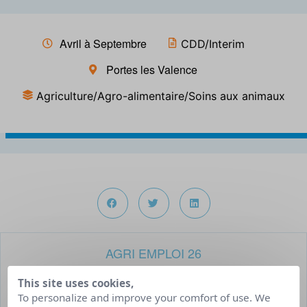
Avril à Septembre
CDD/Interim
Portes les Valence
Agriculture/Agro-alimentaire/Soins aux animaux
AGRI EMPLOI 26
Agriculture/Agro-alimentaire/Soins aux animaux
This site uses cookies,
To personalize and improve your comfort of use. We