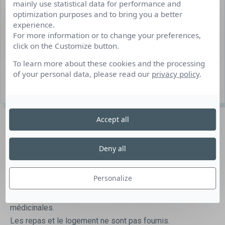
mainly use statistical data for performance and
INFORMATIONS DU POSTE
optimization purposes and to bring you a better
experience.
CDD/Interim
For more information or to change your preferences,
click on the Customize button.
Portes les Valence
To learn more about these cookies and the processing
Avril à Septembre
of your personal data, please read our
privacy policy
.
30 poste(s) à pourvoir
Description du poste
Accept all
Deny all
AGRI EMPLOI 26 recherche pour plusieurs de ses
adhérents sur tout le département de la Drôme, une
Personalize
trentaine de personnes pour l’entretien soit manuellement
ou à la binette des parcelles et en plantes aromatiques et
médicinales.
Les repas et le logement ne sont pas fournis.