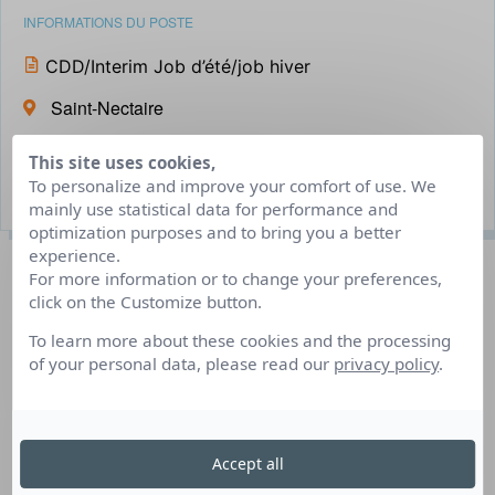
INFORMATIONS DU POSTE
CDD/Interim Job d’été/job hiver
Saint-Nectaire
Du 01/07/2025 au 31/08/2025
This site uses cookies,
To personalize and improve your comfort of use. We
8 poste(s) à pourvoir
mainly use statistical data for performance and
optimization purposes and to bring you a better
experience.
Description du poste
For more information or to change your preferences,
click on the Customize button.
To learn more about these cookies and the processing
Vous aimez partager et transmettre, le site des Fontaines
of your personal data, please read our
privacy policy
.
Pétrifiantes de Saint-Nectaire vous propose d’être acteur
dans la valorisation d’un savoir faire unique et
emblématique du territoire Auvergne. L’entreprise
accueille chaque année plus de 80 000 visiteurs et
Accept all
organise des visites guidées pour faire vivre aux