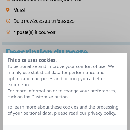
Murol
Du 01/07/2025 au 31/08/2025
1 poste(s) à pourvoir
Description du poste
This site uses cookies,
To personalize and improve your comfort of use. We
mainly use statistical data for performance and
Nous recherchons un animateur motivé pour un poste
optimization purposes and to bring you a better
saisonnier durant les mois de juillet et août. Si vous aimez
experience.
travailler en autonomie et avez un talent pour animer des
For more information or to change your preferences,
activités variées pour tous les âges (enfants, ados,
click on the Customize button.
adultes, familles), ce poste est fait pour vous !
To learn more about these cookies and the processing
of your personal data, please read our
privacy policy
.
Vous serez en charge d’accueillir les vacanciers et animer
des activités ludiques, sportives et soirées à thème pour
tous les âges (enfants, ados, adultes) ; d’organiser des