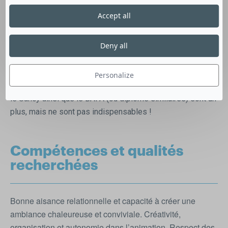
jeux, tournois, concours, randonnées et élaborer un
Accept all
planning hebdomadaire d’animations variées ; Travailler en
autonomie, s’adapter aux demandes des participants, et
Deny all
assurer l’installation, gestion et rangement des activités ;
Présenter et organiser le pot d’accueil hebdomadaire
Personalize
Connaissance des sites touristiques et des activités dans
le Sancy ainsi que le BAFA (ou diplôme similaires) sont un
plus, mais ne sont pas indispensables !
Compétences et qualités
recherchées
Bonne aisance relationnelle et capacité à créer une
ambiance chaleureuse et conviviale. Créativité,
organisation et autonomie dans l’animation. Respect des