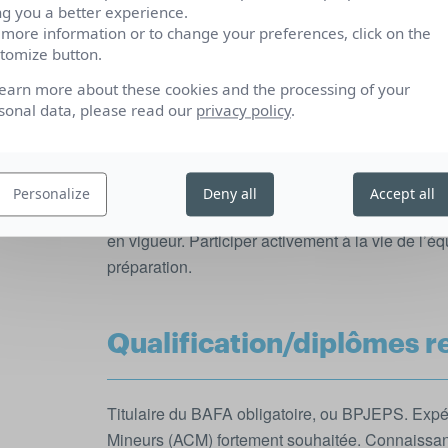
ng you a better experience.
 more information or to change your preferences, click on the
tomize button.
Compétences et qualités
learn more about these cookies and the processing of your
sonal data, please read our
privacy policy
.
Accueillir les enfants et créer un environnement 
animer des activités variées (jeux, ateliers créati
tranches d’âge. Encadrer les temps de repas et 
Personalize
Deny all
Accept all
en collectivité. Assurer la sécurité physique et 
en vigueur. Participer activement à la vie de l’é
préparation.
Qualification/diplômes r
Titulaire du BAFA obligatoire, ou BPJEPS. Expér
Mineurs (ACM) fortement souhaitée. Connaissa