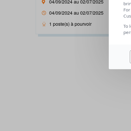
04/09/2024 au 02/07/2025
bri
For
04/09/2024 au 02/07/2025
Cus
1 poste(s) à pourvoir
To 
per