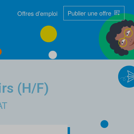
Publier une offre
Offres d’emploi
irs (H/F)
AT