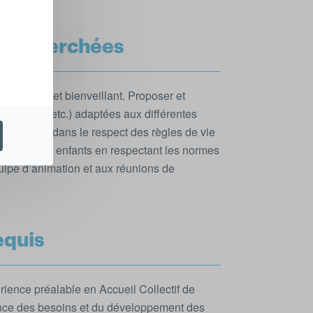
 recherchées
sécurisant et bienveillant. Proposer et
fs, sorties, etc.) adaptées aux différentes
de détente dans le respect des règles de vie
affective des enfants en respectant les normes
quipe d’animation et aux réunions de
equis
ience préalable en Accueil Collectif de
nce des besoins et du développement des