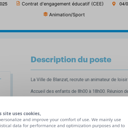
2025
04/
Contrat d'engagement éducatif (CEE)
Animation/Sport
Description du poste
T
La Ville de Blanzat, recrute un animateur de lois
Accueil des enfants de 8h00 à 18h00. Réunion de
Sous l’autorité du Directeur d’Accueil Collectif d
accueille et encadre un groupe d’enfants. En équi
s site uses cookies,
d’animation suivant une thématique qu’il aura cho
)
personalize and improve your comfort of use. We mainly use
et de loisirs en adéquation avec le projet pédago
tistical data for performance and optimization purposes and to