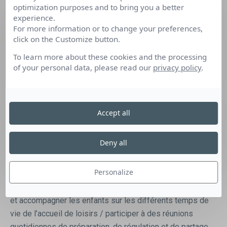
optimization purposes and to bring you a better
mercredis pendant la période scolaire ainsi que durant les
experience.
vacances.
For more information or to change your preferences,
click on the Customize button.
Afin de compléter nos équipes sur l’ALSH de La Roche
Blanche, nous recherchons un animateur.
To learn more about these cookies and the processing
of your personal data, please read our
privacy policy
.
Il s’agit d’assurer l’encadrement et l’animation d’activité
les mercredis matins et durant la pause méridienne, de
participer à des temps de réunion et de préparation de
Accept all
ces activités.
Missions Principales
– mercredi (242h/an) : participer à
Deny all
l’élaboration du projet pédagogique de la structure en lien
avec le projet éducatif, être garant de sa mise en œuvre et
Personalize
de son évaluation / proposer et mettre en place des
activités en accord avec le projet pédagogique / accueillir
et accompagner les enfants sur les différents temps de
vie de l’accueil de loisirs / participer à des réunions
quotidiennes de préparation, de régulation et de partage