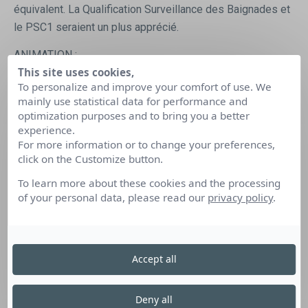
équivalent. La Qualification Surveillance des Baignades et
le PSC1 seraient un plus apprécié.
ANIMATION :
This site uses cookies,
· Vous assurez l’accueil des enfants (de 3 à 11 ans) et
To personalize and improve your comfort of use. We
informez les parents sur l’organisation de la structure et
mainly use statistical data for performance and
optimization purposes and to bring you a better
présentez le programme des activités aux enfants et
experience.
adolescents,
For more information or to change your preferences,
click on the Customize button.
· Vous faites vivre le projet d’animation en amenant les
enfants à participer aux activités manuelles, sportives,
To learn more about these cookies and the processing
of your personal data, please read our
privacy policy
.
artistiques, fabrication du pain… dans un espace constitué
de 2 salles d’activités manuelles, de 2 aires de jeux en
extérieur, d’une piscine, de terrains de sport répartis sur
un parc de 3 ha,
Accept all
· Vous faites preuve de créativité et d’imagination afin
de proposer des activités dans le respect de la finalité
Deny all