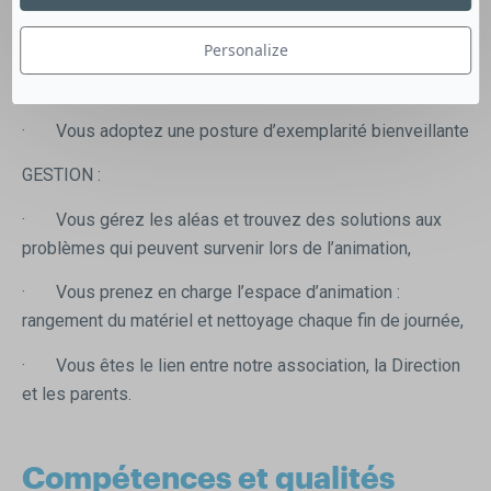
éducative de l’association,
Personalize
· Vous accompagnez l’enfant dans tous les moments
de vie quotidienne
· Vous adoptez une posture d’exemplarité bienveillante
GESTION :
· Vous gérez les aléas et trouvez des solutions aux
problèmes qui peuvent survenir lors de l’animation,
· Vous prenez en charge l’espace d’animation :
rangement du matériel et nettoyage chaque fin de journée,
· Vous êtes le lien entre notre association, la Direction
et les parents.
Compétences et qualités