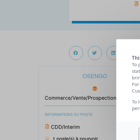
Thi
To 
sta
OSENGO
bri
For
Cus
Commerce/Vente/Prospection/Distribut
To 
per
INFORMATIONS DU POSTE
CDD/Interim
1 poste(s) à pourvoir