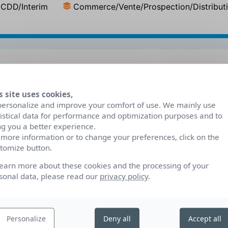
CDD/Interim
Commerce/Vente/Prospection/Distribut
Description du poste
s site uses cookies,
personalize and improve your comfort of use. We mainly use
tistical data for performance and optimization purposes and to
En tant que Conseiller de vente, vous serez resp
ng you a better experience.
clients et du développement des ventes. Vous tra
 more information or to change your preferences, click on the
tomize button.
l’équipe commerciale pour atteindre les objectifs
ion
Conseiller les clients. Identifier les besoins de
learn more about these cookies and the processing of your
Administrer les ventes réalisées. Assurer le sui
sonal data, please read our
privacy policy
.
les clients existants en offrant un service client d
pour rester informé des tendances du marché.
Personalize
Deny all
Accept all