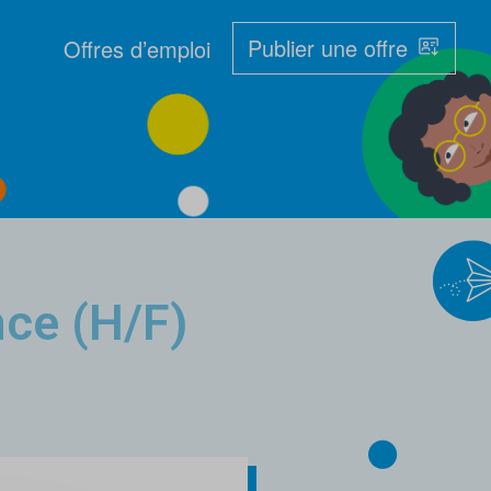
Publier une offre
Offres d’emploi
nce (H/F)