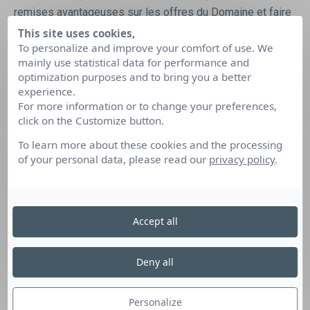
remises avantageuses sur les offres du Domaine et faire
partie d’une entreprise familiale et évoluer au sein d’une
This site uses cookies,
To personalize and improve your comfort of use. We
équipe dynamique et soudée.
mainly use statistical data for performance and
Sous la responsabilité de la gouvernante en chef, vous
optimization purposes and to bring you a better
effectuerez des missions spécifiques au poste de
experience.
gouvernant adjoint, mais aussi des tâches diverses.
For more information or to change your preferences,
click on the Customize button.
Souriant(e) et aimant le contact, vous serez amené à être
en contact avec la clientèle et à travailler en équipe.
To learn more about these cookies and the processing
Vos missions en tant de gouvernant adjoint
sont :
of your personal data, please read our
privacy policy
.
seconder la gouvernante en chef, vérifier les ménages et
installation du linge dans les hébergements lorsque la
responsable d’équipe est absente, aider dans la gestion
Accept all
des stocks (linge, alimentaire, produits, matériel),
superviser l’équipe lorsque la gouvernante en chef est
Deny all
absente (préparation des tournées ménage, répartition
des tâches, gestion de la fin des tournées ménage),
préparer et remettre en état la salle de séminaire, préparer
Personalize