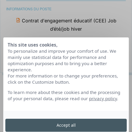
INFORMATIONS DU POSTE
Contrat d'engagement éducatif (CEE) Job
d’été/job hiver
Millau
This site uses cookies,
Du 09/07/2023 au 19/07/2023
To personalize and improve your comfort of use. We
mainly use statistical data for performance and
1 poste(s) à pourvoir
optimization purposes and to bring you a better
experience.
For more information or to change your preferences,
Description du poste
click on the Customize button.
To learn more about these cookies and the processing
of your personal data, please read our
privacy policy
.
Retrouvez-nous sur le stand Europajob à Europavox
le 1er juillet 2023, #europajob23
Voir toutes les offres AUVERGNE-RHONE-ALPES
Accept all
ORIENTATION