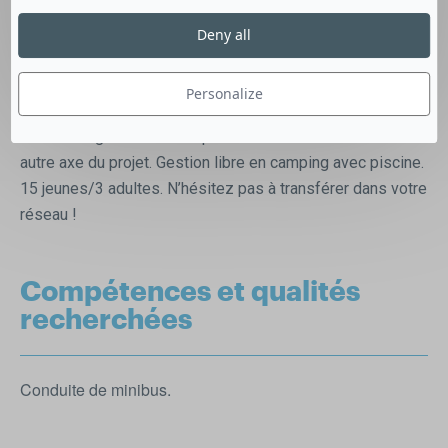
–
L’Aroéven cherche 1 animateur (H/F) pour un séjour du 09
Deny all
au 19 juillet. Le séjour est axé sur la découverte des
activités de pleine nature (parapente, escalade, canoë) et
Personalize
se déroule à Millau. La sensibilisation des jeunes au
« bien manger » avec des produits bio/locaux sera un
autre axe du projet. Gestion libre en camping avec piscine.
15 jeunes/3 adultes. N’hésitez pas à transférer dans votre
réseau !
Compétences et qualités
recherchées
Conduite de minibus.