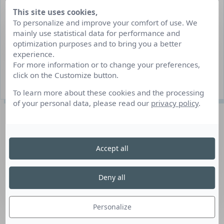
INFORMATIONS DU POSTE
This site uses cookies,
To personalize and improve your comfort of use. We
CDD/Interim Job d’été/job hiver
mainly use statistical data for performance and
Clermont-Ferrand et ses alentours
optimization purposes and to bring you a better
experience.
Du 01/07/2023 au 30/09/2023
For more information or to change your preferences,
click on the Customize button.
20 poste(s) à pourvoir
To learn more about these cookies and the processing
of your personal data, please read our
privacy policy
.
Description du poste
Accept all
Nous recherchons des valets de chambre/agents
d’entretien (H/F) pour renforcer nos équipes durant la
période estivale. Missions du poste : nettoyage et
Deny all
rangement des résidences, rechargement des fournitures
de salles de bain + serviettes, entretien des espaces
Personalize
communs, signalement de tout dommage ou besoin de