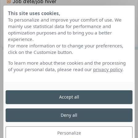
Job d’été/job hiver
Chambaron-sur-Morge
This site uses cookies,
To personalize and improve your comfort of use. We
Août 2023
mainly use statistical data for performance and
optimization purposes and to bring you a better
1 poste(s) à pourvoir
experience.
For more information or to change your preferences,
click on the Customize button.
Description du poste
To learn more about these cookies and the processing
of your personal data, please read our
privacy policy
.
Le foyer d’hébergement AGD Le Viaduc à Riom
accompagne toute l’année des adultes déficients
intellectuels plus ou moins autonomes. Nous recherchons
Accept all
pour cet été un animateur (H/F) (21 h/semaine) pour
accompagner les résidents de l’établissement pendant
Deny all
leurs trois semaines de vacances du 01/08/2023 au
20/08/2023. La mission proposée consiste à
Personalize
accompagner un petit groupe d’adultes handicapés en