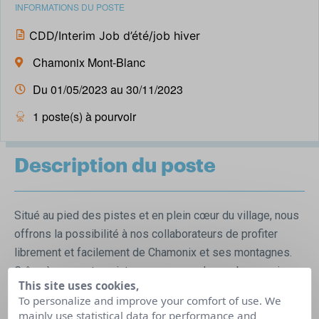
INFORMATIONS DU POSTE
CDD/Interim Job d’été/job hiver
Chamonix Mont-Blanc
Du 01/05/2023 au 30/11/2023
1 poste(s) à pourvoir
Description du poste
Situé au pied des pistes et en plein cœur du village, nous
offrons la possibilité à nos collaborateurs de profiter
librement et facilement de Chamonix et ses montagnes.
Grâce à nos partenariats, nous avons de nombreux prix
This site uses cookies,
préférentiels sur vos prochains loisirs (activités,
To personalize and improve your comfort of use. We
commerces, boutiques, restaurants, coiffeur, …). De
mainly use statistical data for performance and