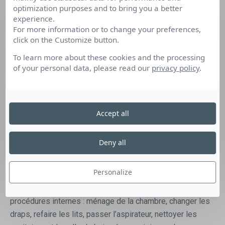
nombreux autres avantages restent à découvrir en
optimization purposes and to bring you a better
postulant chez nous ! La Folie Douce Hotels Chamonix
experience.
For more information or to change your preferences,
recrute son Valet/Femme de chambre (H/F) pour sa
click on the Customize button.
saison été 2023. Objectifs du poste : Sous la
To learn more about these cookies and the processing
responsabilité de la Gouvernante Générale, effectuer les
of your personal data, please read our
privacy policy
.
différents ménages dans les chambres de l’hôtel et les
parties communes selon les standards Folie Douce
Hotels, mettre en œuvre les règles d’hygiène et de
sécurité. Responsabilités et tâches clefs : Organisation :
Accept all
Assurer le ménage des chambres selon le planning
communiqué le matin, maitriser son temps de travail pour
Deny all
assurer la remise des chambres dans les délais (16 h
arrivée des clients – check-in). Tâches quotidiennes : Être
Personalize
attentif aux informations données par l’équipe encadrante,
nettoyer et ranger les chambres tout en respectant les
procédures internes : ménage de la chambre, changer les
draps, refaire les lits, passer l’aspirateur, nettoyer les