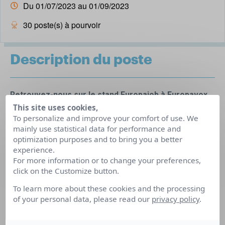
Du 01/07/2023 au 01/09/2023
30 poste(s) à pourvoir
Description du poste
Retrouvez-nous sur le stand Europajob à Europavox
This site uses cookies,
le 1er juillet 2023, #europajob23
To personalize and improve your comfort of use. We
Voir toutes les offres AUVERGNE-RHONE-ALPES
mainly use statistical data for performance and
ORIENTATION
optimization purposes and to bring you a better
–
experience.
Afin de renforcer nos équipes, nous recherchons des
For more information or to change your preferences,
click on the Customize button.
valets de chambre (H/F), véritables détectives du propre
pour nos hébergements. Accompagnés, par votre
To learn more about these cookies and the processing
of your personal data, please read our
privacy policy
.
manager, vos missions sont : entretenir, ranger et nettoyer
les chambres et les espaces communs dans le respect