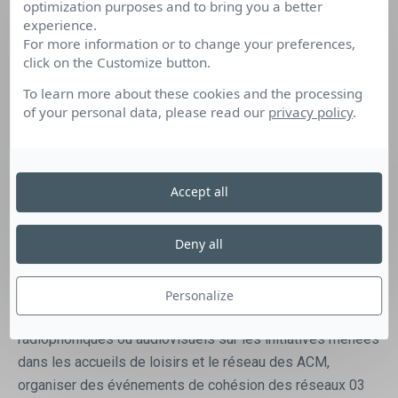
optimization purposes and to bring you a better
Dôme. Vous travaillerez en étroite collaboration avec le
experience.
coordinateur et l’animateur des réseaux. Poste à mi-
For more information or to change your preferences,
click on the Customize button.
temps (17,5 h hebdomadaires) basé à Clermont-Ferrand
et Vichy. Déplacements réguliers dans l’Allier et le Puy-
To learn more about these cookies and the processing
de-Dôme. Possibilité d’évolution vers un CDI. Vos
of your personal data, please read our
privacy policy
.
missions sont les suivantes : préparer des supports de
communication en respectant la charte graphique, réaliser
des enquêtes et diffuser les résultats auprès des
Accept all
membres du réseau des ACM, préparer et diffuser la
newsletter hebdomadaire envoyée aux membres du
Deny all
réseau à partir des documents postés sur la plateforme
d’échange interne par le coordinateur et l’animateur,
réaliser (interviews de terrain, rédaction d’articles,
Personalize
montage ou édition) et diffuser des reportages écrits,
radiophoniques ou audiovisuels sur les initiatives menées
dans les accueils de loisirs et le réseau des ACM,
organiser des événements de cohésion des réseaux 03