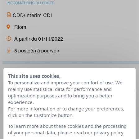
INFORMATIONS DU POSTE
CDD/Interim CDI
Riom
A partir du 01/11/2022
5 poste(s) à pourvoir
Description du poste
This site uses cookies,
To personalize and improve your comfort of use. We
mainly use statistical data for performance and
Les agents (H/F) contribuent au maintien à domicile des
optimization purposes and to bring you a better
personnes âgées, malades, handicapées ou rencontrant
experience.
For more information or to change your preferences,
des difficultés permanentes ou passagères. Apporte une
click on the Customize button.
aide dans la vie quotidienne afin de favoriser le maintien
de l’autonomie et de soulager les familles dans les
To learn more about these cookies and the processing
of your personal data, please read our
privacy policy
.
activités domestiques, dans le respect et la dignité des