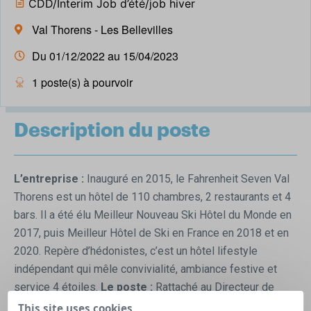
CDD/Interim Job d’été/job hiver
Val Thorens - Les Bellevilles
Du 01/12/2022 au 15/04/2023
1 poste(s) à pourvoir
Description du poste
L’entreprise :
Inauguré en 2015, le Fahrenheit Seven Val
Thorens est un hôtel de 110 chambres, 2 restaurants et 4
bars. Il a été élu Meilleur Nouveau Ski Hôtel du Monde en
2017, puis Meilleur Hôtel de Ski en France en 2018 et en
2020. Repère d’hédonistes, c’est un hôtel lifestyle
indépendant qui mêle convivialité, ambiance festive et
service 4 étoiles.
Le poste :
Rattaché au Directeur de
l’hôtel et à la Première de Réception, vous êtes en charge
This site uses cookies,