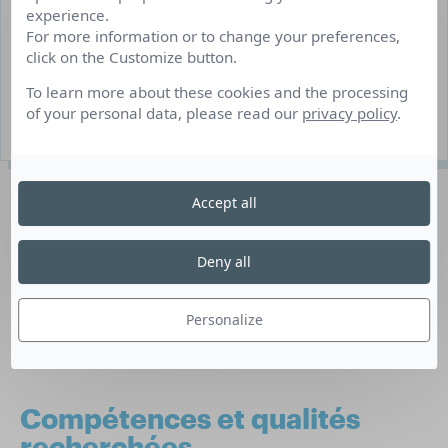
CDD/Interim
experience.
For more information or to change your preferences,
Saint-Genès-Champanelle
click on the Customize button.
Du 01/09/2022 au 30/04/2023
To learn more about these cookies and the processing
of your personal data, please read our
privacy policy
.
1 poste(s) à pourvoir
Description du poste
Accept all
Deny all
Missions : préparation du buffet de petit-déjeuner et
accueil des clients, entretien des chambres. Véhicule
indispensable (pas de transports en commun). Horaires :
Personalize
samedi et dimanche de 7 h à 15 h.
Compétences et qualités
recherchées