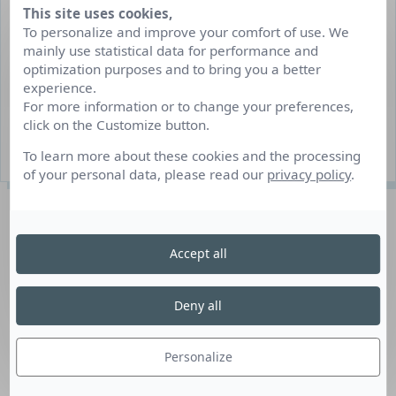
This site uses cookies,
INFORMATIONS DU POSTE
To personalize and improve your comfort of use. We
mainly use statistical data for performance and
Job d’été/job hiver
optimization purposes and to bring you a better
Clermont-Ferrand
experience.
For more information or to change your preferences,
Juillet/août 2022 (2 mois)
click on the Customize button.
5 poste(s) à pourvoir
To learn more about these cookies and the processing
of your personal data, please read our
privacy policy
.
Description du poste
Accept all
Pour notre client spécialiste de revalorisation des
déchets (papier, carton, plastique), nous cherchons des
Deny all
agents de tri de déchets (H/F). Vous aurez pour mission
d’assurer le tri de déchets manuellement en station
Personalize
debout devant un tapis. Horaires du matin ou après-midi.