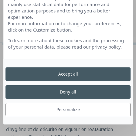
Job d’été/job hiver
mainly use statistical data for performance and
optimization purposes and to bring you a better
Juillet/Août 2022 (entre 2 et 3 mois selon les
experience.
établissements)
For more information or to change your preferences,
click on the Customize button.
3 poste(s) à pourvoir
To learn more about these cookies and the processing
of your personal data, please read our
privacy policy
.
Description du poste
Accept all
Au sein de la brigade, vous assistez le chef de partie
dans sa mission, vous contribuez à la production, à la
préparation et à la présentation des plats chauds, froids et
Deny all
desserts et vous participez à la mise en place et au
renouvellement des buffets pendant le service, à la
Personalize
réception des livraisons et au nettoyage du matériel et de
la cuisine. Vous connaissez et appliquez les normes
d’hygiène et de sécurité en vigueur en restauration