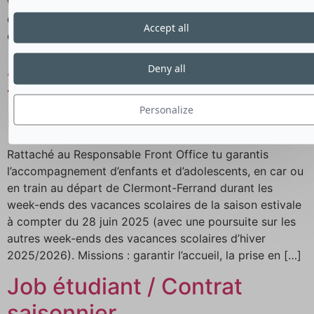
vacanciers (traitements médicaux, argent, vie
quotidienne…) et organiser les loisirs (activités,
Accept all
excursions, veillées…)
Accompagnateurs
Deny all
transports Clermont-
Personalize
Ferrand
Rattaché au Responsable Front Office tu garantis
l’accompagnement d’enfants et d’adolescents, en car ou
en train au départ de Clermont-Ferrand durant les
week-ends des vacances scolaires de la saison estivale
à compter du 28 juin 2025 (avec une poursuite sur les
autres week-ends des vacances scolaires d’hiver
2025/2026). Missions : garantir l’accueil, la prise en […]
Job étudiant / Contrat
saisonnier