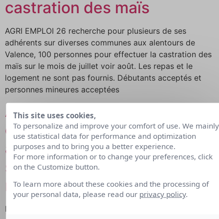
castration des maïs
AGRI EMPLOI 26 recherche pour plusieurs de ses
adhérents sur diverses communes aux alentours de
Valence, 100 personnes pour effectuer la castration des
maïs sur le mois de juillet voir août. Les repas et le
logement ne sont pas fournis. Débutants acceptés et
personnes mineures acceptées
Animateurs/Accompagnateu
This site uses cookies,
et Responsables de séjours
To personalize and improve your comfort of use. We mainly
use statistical data for performance and optimization
adaptés pour adultes en
purposes and to bring you a better experience.
For more information or to change your preferences, click
situation de handicap
on the Customize button.
mental
To learn more about these cookies and the processing of
your personal data, please read our
privacy policy
.
Missions : garantir la sécurité et le bien-être des