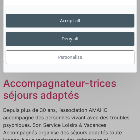
adaptés
Vous accompagnerez, en binôme ou trinôme, un groupe
Accept all
de 7 à 10 adultes en situation de handicap psychique
pendant les vacances. Votre rôle consistera notamment
Deny all
à : Programmer des activités (visites touristiques,
promenades, sortie en ville, activités manuelles…)
Organiser et répartir les tâches quotidiennes telles que
Personalize
la préparation des repas, l’animation des activités,
l’entretien du […]
Accompagnateur-trices
séjours adaptés
Depuis plus de 30 ans, l’association AMAHC
accompagne des personnes vivant avec des troubles
psychiques. Son Service Loisirs & Vacances
Accompagnés organise des séjours adaptés toute
l’année. Nous recherchons des animateurs et