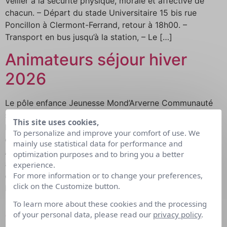
Veiller à la sécurité physique, morale et affective de
chacun. – Départ du stade Universitaire 15 bis rue
Poncillon à Clermont-Ferrand, retour à 18h00. –
Transport en bus jusqu’à la station, – Le […]
Animateurs séjour hiver
2026
Le pôle enfance Jeunesse Mond’Arverne Communauté
situé à l’espace Montcervier de Vic-le-Comte, accueille
This site uses cookies,
les jeunes de 11 à 17 ans du territoire. Les objectifs
To personalize and improve your comfort of use. We
éducatifs de la structure se déclinent comme suit : –
mainly use statistical data for performance and
Assurer la santé, l’intégrité la sécurité physique et
optimization purposes and to bring you a better
affective de chaque enfant, – Permettre le
experience.
For more information or to change your preferences,
développement et l’épanouissement de chacun, –
click on the Customize button.
Favoriser […]
To learn more about these cookies and the processing
Accompagnateur séjours
of your personal data, please read our
privacy policy
.