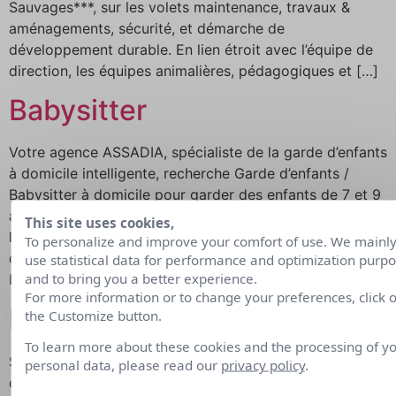
Sauvages***, sur les volets maintenance, travaux &
aménagements, sécurité, et démarche de
développement durable. En lien étroit avec l’équipe de
direction, les équipes animalières, pédagogiques et […]
Babysitter
Votre agence ASSADIA, spécialiste de la garde d’enfants
à domicile intelligente, recherche Garde d’enfants /
Babysitter à domicile pour garder des enfants de 7 et 9
ans, en périscolaire. Votre mission consistera à garder
This site uses cookies,
les sympathiques enfants de nos clients : sorties
To personalize and improve your comfort of use. We mainl
d’école, sorties de crèche, garde d’enfants à domicile,
use statistical data for performance and optimization purp
and to bring you a better experience.
baby-sitting, vacances, matins, midis, soirs, […]
For more information or to change your preferences, click 
Babysitter
the Customize button.
To learn more about these cookies and the processing of y
Si vous êtes à la recherche d’un complément de salaire,
personal data, please read our
privacy policy
.
cette offre est faite pour vous. Votre agence ASSADIA,