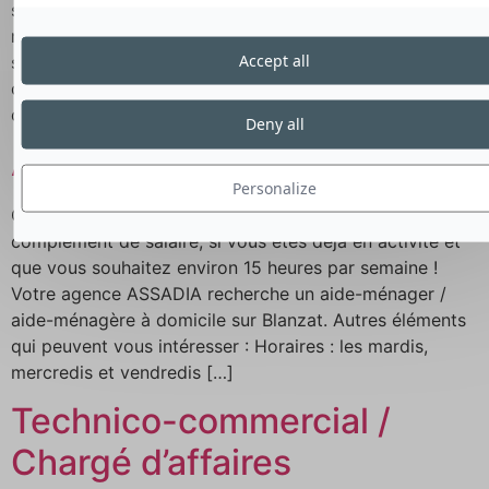
spécialiste de la garde d’enfants intelligente à domicile,
recherche un(e) garde d’enfants / babysitter pour
Accept all
s’occuper de trois enfants de 2,3 et 4 ans! Votre mission
consistera à garder les sympathiques enfants de nos
clients : […]
Deny all
Aide Ménager
Personalize
Ce poste de 60 heures par mois est idéal pour un
complément de salaire, si vous êtes déjà en activité et
que vous souhaitez environ 15 heures par semaine !
Votre agence ASSADIA recherche un aide-ménager /
aide-ménagère à domicile sur Blanzat. Autres éléments
qui peuvent vous intéresser : Horaires : les mardis,
mercredis et vendredis […]
Technico-commercial /
Chargé d’affaires